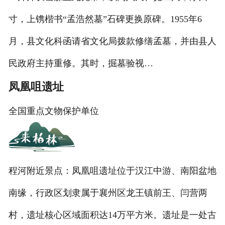
寸，上镌楷书“孟浩然墓”石碑更换原碑。1955年6
月，县文化科函请省文化局拨款修缮孟墓，并由县人
民政府主持重修。其时，掘墓验视…
凤凰咀遗址
全国重点文物保护单位
程河附近景点：凤凰咀遗址位于汉江中游、南阳盆地
南缘，行政区划隶属于襄州区龙王镇前王、闫营两
村，遗址核心区域面积达14万平方米。遗址是一处古