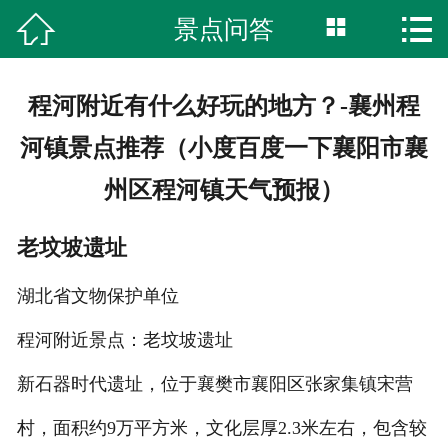



景点问答
首页
湿地公园
程河附近有什么好玩的地方？-襄州程
柏林古镇
河镇景点推荐（小度百度一下襄阳市襄
州区程河镇天气预报）
特色美食
旅游攻略
老坟坡遗址
湖北省文物保护单位
网上商城
程河附近景点：老坟坡遗址
服务中心
新石器时代遗址，位于襄樊市襄阳区张家集镇宋营
综合内容
村，面积约9万平方米，文化层厚2.3米左右，包含较