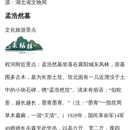
源：湖北省文物局
孟浩然墓
文化旅游景点
程河附近景点：孟浩然墓坐落在襄阳城东风林，原墓
围多古木，墓为长形土坟。坟北面有一几近湮没于土
中的小块石碑，镌“孟浩然坟”。清末有俗语：“似蛇
形，越长越长，墨青墨青。”（注：“墨青”一指坟周
草木葳蕤，一谐“灭清”。）1928年，国民革命军14军
49师师长岳森至此凭吊，以高六尺、宽二尺，厚四