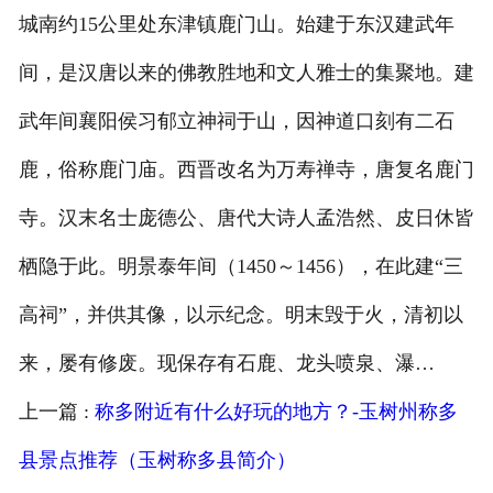
城南约15公里处东津镇鹿门山。始建于东汉建武年
间，是汉唐以来的佛教胜地和文人雅士的集聚地。建
武年间襄阳侯习郁立神祠于山，因神道口刻有二石
鹿，俗称鹿门庙。西晋改名为万寿禅寺，唐复名鹿门
寺。汉末名士庞德公、唐代大诗人孟浩然、皮日休皆
栖隐于此。明景泰年间（1450～1456），在此建“三
高祠”，并供其像，以示纪念。明末毁于火，清初以
来，屡有修废。现保存有石鹿、龙头喷泉、瀑…
上一篇 :
称多附近有什么好玩的地方？-玉树州称多
县景点推荐（玉树称多县简介）