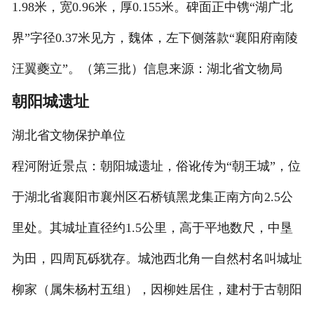
1.98米，宽0.96米，厚0.155米。碑面正中镌“湖广北
界”字径0.37米见方，魏体，左下侧落款“襄阳府南陵
汪翼夔立”。（第三批）信息来源：湖北省文物局
朝阳城遗址
湖北省文物保护单位
程河附近景点：朝阳城遗址，俗讹传为“朝王城”，位
于湖北省襄阳市襄州区石桥镇黑龙集正南方向2.5公
里处。其城址直径约1.5公里，高于平地数尺，中垦
为田，四周瓦砾犹存。城池西北角一自然村名叫城址
柳家（属朱杨村五组），因柳姓居住，建村于古朝阳