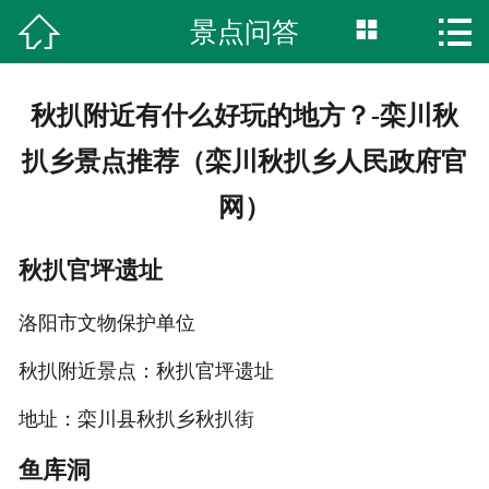



景点问答
首页
湿地公园
秋扒附近有什么好玩的地方？-栾川秋
柏林古镇
扒乡景点推荐（栾川秋扒乡人民政府官
网）
特色美食
旅游攻略
秋扒官坪遗址
洛阳市文物保护单位
网上商城
秋扒附近景点：秋扒官坪遗址
服务中心
地址：栾川县秋扒乡秋扒街
综合内容
鱼库洞