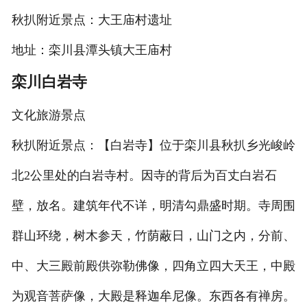
秋扒附近景点：大王庙村遗址
地址：栾川县潭头镇大王庙村
栾川白岩寺
文化旅游景点
秋扒附近景点：【白岩寺】位于栾川县秋扒乡光峻岭
北2公里处的白岩寺村。因寺的背后为百丈白岩石
壁，放名。建筑年代不详，明清勾鼎盛时期。寺周围
群山环绕，树木参天，竹荫蔽日，山门之内，分前、
中、大三殿前殿供弥勒佛像，四角立四大天王，中殿
为观音菩萨像，大殿是释迦牟尼像。东西各有禅房。