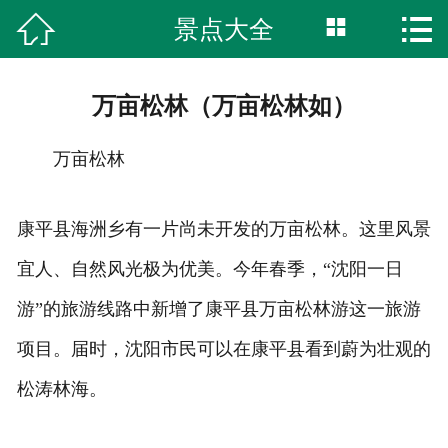



景点大全
首页
湿地公园
万亩松林（万亩松林如）
柏林古镇
万亩松林
特色美食
康平县海洲乡有一片尚未开发的万亩松林。这里风景
旅游攻略
宜人、自然风光极为优美。今年春季，“沈阳一日
网上商城
游”的旅游线路中新增了康平县万亩松林游这一旅游
项目。届时，沈阳市民可以在康平县看到蔚为壮观的
服务中心
松涛林海。
综合内容