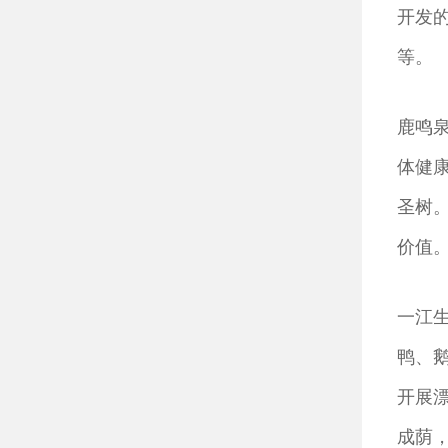
开发
等。
鹿鸣
体健
圣树
价值
一江
鸭、
开展
成荫