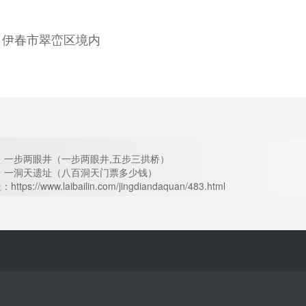
：伊春市翠峦区境内
：
一步两眼井（一步两眼井,五步三拱桥）
篇：一洞天遗址（八百洞天门票多少钱）
ps://www.laibailin.com/jingdiandaquan/483.html