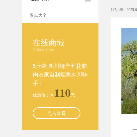
147小编 · 2025-0
景点大全
在线商城
ONline Shop
5斤装 四川特产五花腊
肉农家自制烟熏肉川味
手工
110
优惠价：￥
元
点击查看
一江