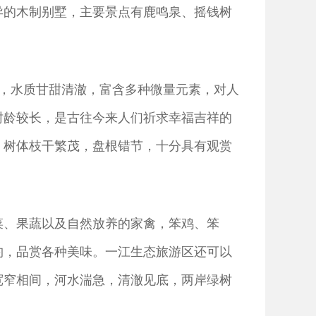
异的木制别墅，主要景点有鹿鸣泉、摇钱树
冰，水质甘甜清澈，富含多种微量元素，对人
树龄较长，是古往今来人们祈求幸福吉祥的
，树体枝干繁茂，盘根错节，十分具有观赏
菜、果蔬以及自然放养的家禽，笨鸡、笨
钓，品赏各种美味。一江生态旅游区还可以
宽窄相间，河水湍急，清澈见底，两岸绿树