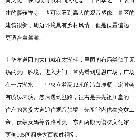
音文化，在此既可以看到为纪念二十四孝之一王裒而
旅游百科
建的蓼莪禅寺，也可以看到高大的观音塑像。景区的
建筑很新，周边环境具有乡村风情，但是位置偏远，
更适合自驾游。
中华孝道园的大门就在太湖畔，里面的布局类似于无
锡的灵山胜境。进入大门，首先看到思恩广场，广场
在一片湖水中，中央立着高12米的洁白净瓶，定时会
有喷泉表演。然后遇到岔路，往右是去先祖庙堂的，
往左的菩提大道通往观音胜境。先祖堂内供奉炎黄二
帝、伏羲女娲等各路神灵，东西两殿为谱牒文化馆，
两侧105间厢房为百家姓祠堂。