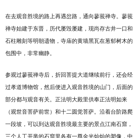
在去观音胜境的路上再遇岔路，通向蓼莪禅寺。蓼莪
禅寺始建于东晋，历代屡毁屡建，现尚存古井一口和
石柱雕刻等明朝遗物，寺庙的黄墙黑瓦在葱郁树木的
包围中，非常幽静。
参观过蓼莪禅寺后，折回菩提大道继续前行，还会经
过孝道博物馆，然后便进入观音胜境的山门，后面的
部分都与观音有关。正法明大殿里供奉正法明如来
（观世音菩萨前世）和十二圆觉菩萨。沿着台阶路爬
一段坡，可以到达观音胜境最主要的景点江南石窟，
三个人工开凿的石窟里各有一尊金光灿灿的塑像，中