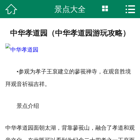



景点大全
首页
湿地公园
中华孝道园（中华孝道园游玩攻略）
柏林古镇
特色美食
•参观为孝子王裒建立的蓼莪禅寺，在观音胜境
旅游攻略
拜观音祈福吉祥。
网上商城
景点介绍
服务中心
综合内容
中华孝道园面朝太湖，背靠蓼莪山，融合了孝道和观