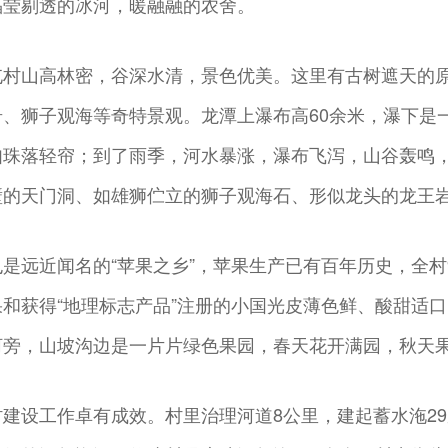
晶莹剔透的冰河，暖融融的农舍。
屯村山高林密，谷深水清，景色优美。这里有古树遮天的
岩、狮子观海等奇特景观。龙潭上瀑布高60余米，瀑下是
如珠落轻帘；到了雨季，河水暴涨，瀑布飞泻，山谷轰鸣
壁的天门洞、如雄狮伫立的狮子观海石、形似龙头的龙王
是远近闻名的“苹果之乡”，苹果生产已有百年历史，全村
果和获得“地理标志产品”注册的小国光皮薄色鲜、酸甜适
河旁，山坡沟边是一片片绿色果园，春天花开满园，秋天
村建设工作卓有成效。村里治理河道8公里，建起蓄水沲2