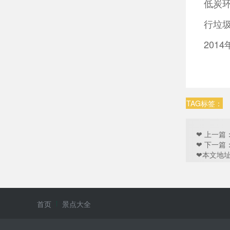
低炭
行垃
201
TAG标签：
❤ 上一篇
❤ 下一
❤本文地址：htt
首页
景点大全