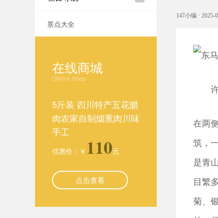
147小编 · 2025-0
景点大全
在线商城
ONline Shop
许屯
5斤装 四川特产五花腊
肉农家自制烟熏肉川味
在两
手工
110
筑，
优惠价：￥
元
是青
点击查看
目繁
菊、