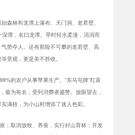
原始森林和龙潭上瀑布、天门洞、老君壁、
一深潭，名曰龙潭。旱时轻水柔漫，涓涓而
，气势夺人。还有那险不可攀的老君壁、高
岩等景观，更是美不胜收。
98%的农户从事苹果生产。“东马屯牌”红富
口，最为有名，受到消费者盛赞。放眼望去，
果实满枝，为小山村增添了迷人色彩。
9座；取消放牧、养蚕，实行封山育林；开发