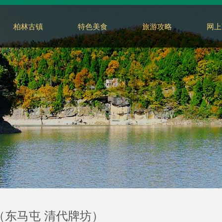
柏林古镇
特色美食
旅游攻略
网上
（东马屯 清代牌坊）