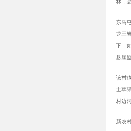
林，
东马
龙王
下，
悬崖
该村也
士苹
村边
新农