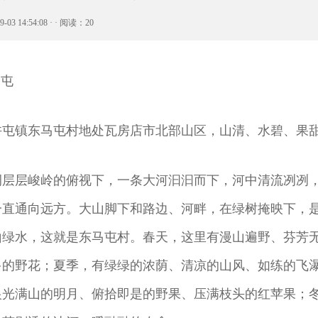
9-03 14:54:08 · · 阅读：20
镇东马屯村地处瓦房店市北部山区，山清、水碧、果甜
侧层层峻岭的俯视下，一条大河汩汩而下，河中清流冽冽
一直通向远方。大山脚下和路边、河畔，在绿树掩映下，
山绿水，这就是东马屯村。春天，这里有漫山遍野、芬芳
多的野花；夏季，有绿绿的浓荫、清凉的山风、如练的飞
银光满山的明月、俯拾即是的野果、压满枝头的红苹果；