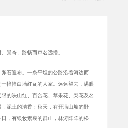
、景奇、路畅而声名远播。
，卵石遍布。一条平坦的公路沿着河边而
是一幢幢白墙红瓦的人家。远远望去，满眼
无限的映山红、百合花、苹果花、梨花及名
瀑，泥土的清香；秋天，有开满山坡的野
冬日，有银妆素裹的群山，林涛阵阵的松