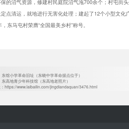
环保的沼气资源，修建村民庭院沼气沲700余个；村屯街
圾定点清运，就地进行无害化处理；建起了12个小型文化广
4年，东马屯村荣膺“全国最美乡村”称号。
：
东馆小学革命旧址（东晓中学革命据点位于）
篇：东高地青少年科技馆（东高地老照片）
ps://www.laibailin.com/jingdiandaquan/3476.html