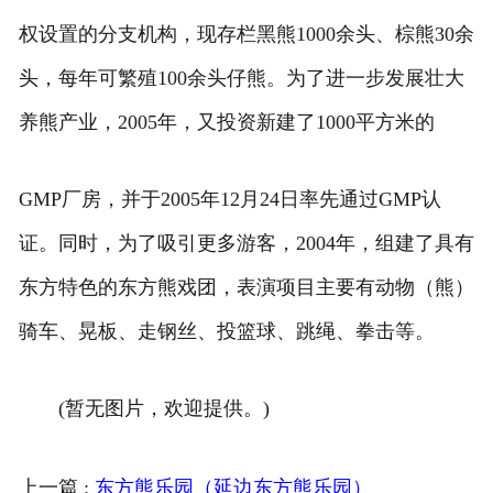
旅游百科
权设置的分支机构，现存栏黑熊1000余头、棕熊30余
头，每年可繁殖100余头仔熊。为了进一步发展壮大
养熊产业，2005年，又投资新建了1000平方米的
GMP厂房，并于2005年12月24日率先通过GMP认
证。同时，为了吸引更多游客，2004年，组建了具有
东方特色的东方熊戏团，表演项目主要有动物（熊）
骑车、晃板、走钢丝、投篮球、跳绳、拳击等。
(暂无图片，欢迎提供。)
上一篇 :
东方熊乐园（延边东方熊乐园）