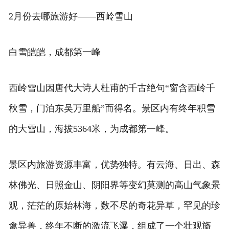
2月份去哪旅游好——西岭雪山
白雪皑皑，成都第一峰
西岭雪山因唐代大诗人杜甫的千古绝句“窗含西岭千
秋雪，门泊东吴万里船”而得名。景区内有终年积雪
的大雪山，海拔5364米，为成都第一峰。
景区内旅游资源丰富，优势独特。有云海、日出、森
林佛光、日照金山、阴阳界等变幻莫测的高山气象景
观，茫茫的原始林海，数不尽的奇花异草，罕见的珍
禽异兽，终年不断的激流飞瀑，组成了一个壮观旖