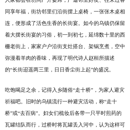
人家都会在坊间广开宴席，广邀邻里好友、往来过客
同享年福，街坊邻里们沿街摆上桌椅，一张张木桌相
连，便形成了活色生香的长街宴。如今的乌镇仍保留
着大摆长街宴的习俗，初一到初七，延绵数十里的西
栅老街上，家家户户沿街支灶搭台、架锅烹煮，空中
弥漫着羊肉的香味，再现了明代诗人赵桓所描述
的“长街迢遥两三里，日日香尘街上起”的盛况。
吃饱喝足之余，记得入乡随俗“走十桥”，为家人避灾
祈福吧。旧时的乌镇流行一种避灾活动，称“走十
桥”或“去百病”。妇女们梳妆后各带一只平时煎药的
瓦罐结队而行，过桥时将瓦罐丢入河中，认为这样可