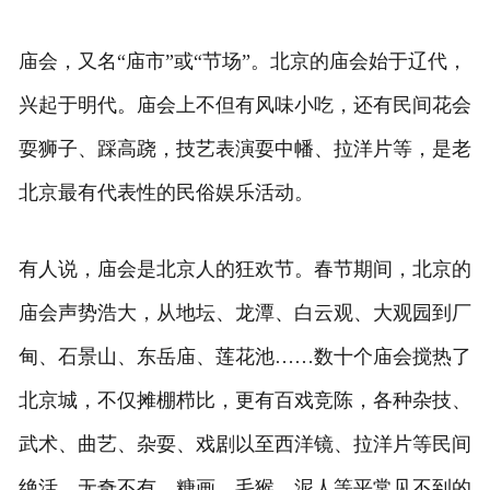
庙会，又名“庙市”或“节场”。北京的庙会始于辽代，
兴起于明代。庙会上不但有风味小吃，还有民间花会
耍狮子、踩高跷，技艺表演耍中幡、拉洋片等，是老
北京最有代表性的民俗娱乐活动。
有人说，庙会是北京人的狂欢节。春节期间，北京的
庙会声势浩大，从地坛、龙潭、白云观、大观园到厂
甸、石景山、东岳庙、莲花池……数十个庙会搅热了
北京城，不仅摊棚栉比，更有百戏竞陈，各种杂技、
武术、曲艺、杂耍、戏剧以至西洋镜、拉洋片等民间
绝活，无奇不有，糖画、毛猴、泥人等平常见不到的